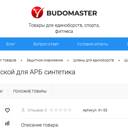
Товары для единоборств, спорта,
фитнеса
Блог
Вопрос-ответ
Условия оплаты
•
•
•
г товаров
Защитное снаряжение
Шлемы для единоборств
Ш
ской для АРБ синтетика
КИ
ПОХОЖИЕ ТОВАРЫ
Отзывов: 0
Артикул:
41-53
Описание товара: