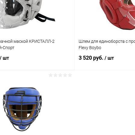
ое
В наличии
В избранное
Цвет :
синий
Размер :
рачной маской КРИСТАЛЛ-2
Шлем для единоборств с пр
M
й-Спорт
Flexy Boybo
3 520 руб.
/ шт
/ шт
В корзину
В корз
 клик
Сравнение
Купить в 1 клик
ое
В наличии
В избранное
Цвет :
красный