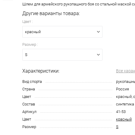
Шлем для армейского рукопашного боя со стальной маской с
Другие варианты товара:
Цвет :
красный
Размер :
S
Характеристики:
Все хара
Вид спорта
рукопашны
Страна
Россия
Цвет
красный, 
Состав
синтетика
Артикул
41-53
Цвет
красный
Размер
S