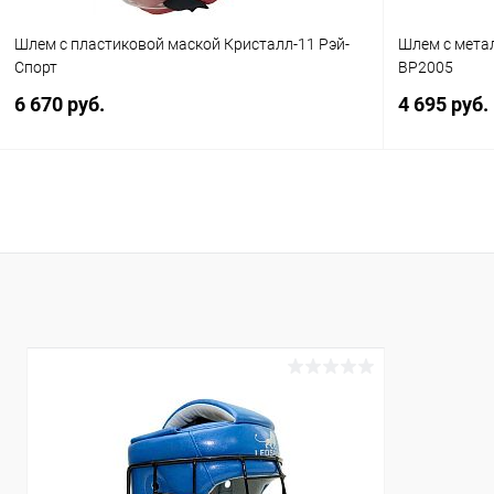
Размер :
Материал :
Шлем с пластиковой маской Кристалл-11 Рэй-
Шлем с метал
S
синтетика
Спорт
BP2005
Размер :
6 670 руб.
4 695 руб.
M
В корзину
Купить в 1 клик
Сравнение
Купить в 1
В избранное
В наличии
В избранн
Цвет :
Цвет :
белый
красный
Размер :
Размер :
S
S