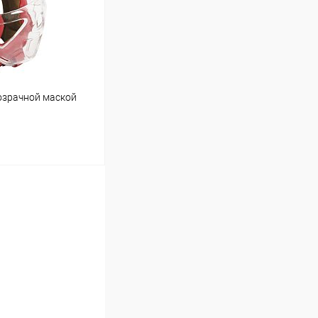
В наличии
озрачной маской
ину
Сравнение
В наличии