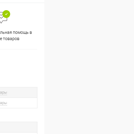
льная помощь в
е товаров
вары
вары