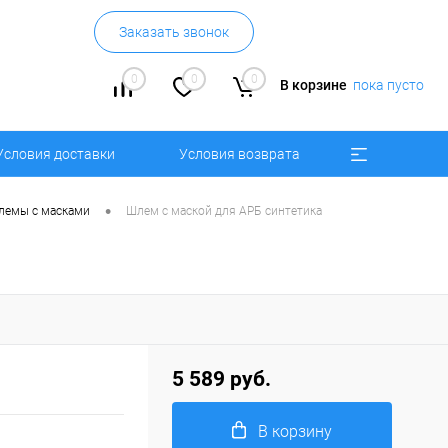
Заказать звонок
0
0
0
В корзине
пока пусто
Условия доставки
Условия возврата
•
лемы с масками
Шлем с маской для АРБ синтетика
5 589 руб.
В корзину