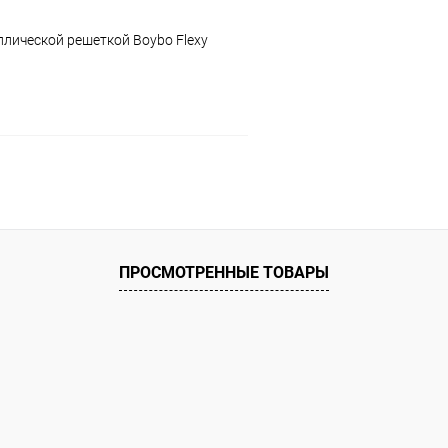
Размер :
лической решеткой Boybo Flexy
S
В корзину
 клик
Сравнение
ое
В наличии
ПРОСМОТРЕННЫЕ ТОВАРЫ