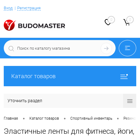
Вход
Регистрация
0
0
Каталог товаров
Уточнить раздел
•
•
•
Главная
Каталог товаров
Спортивный инвентарь
Резинов
Эластичные ленты для фитнеса, йоги,