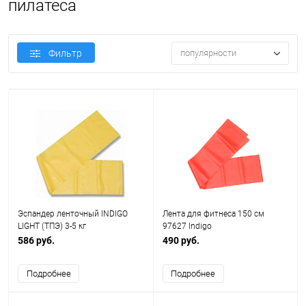
пилатеса
Фильтр
популярности
Эспандер ленточный INDIGO
Лента для фитнеса 150 см
LIGHT (ТПЭ) 3-5 кг
97627 Indigo
1,5м*15см*0,35мм
586 руб.
490 руб.
Подробнее
Подробнее