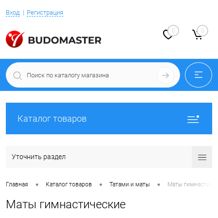
Вход
Регистрация
0
0
Каталог товаров
Уточнить раздел
•
•
•
Главная
Каталог товаров
Татами и маты
Маты гимнастиче
Маты гимнастические