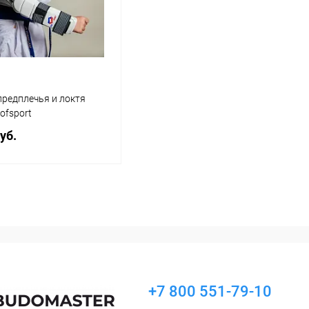
ранное
В наличии
В избранное
В наличии
Цвет :
красный
Размер :
редплечья и локтя
S
ofsport
уб.
В корзину
ь в 1 клик
Сравнение
ранное
В наличии
+7 800 551-79-10