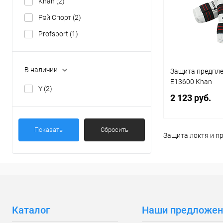
Khan
(2)
В избранное
Рэй Спорт
(2)
Цвет :
Profsport
(1)
белый
Размер :
В наличии
Защита предпле
XS
E13600 Khan
Y
(2)
2 123 руб.
Показать
Сбросить
Защита локтя и п
В 
Купить в 1 кл
В избранное
Цвет :
Каталог
Наши предложен
белый