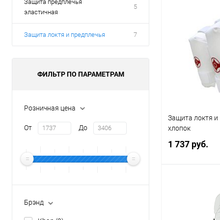
Защита предплечья
5
эластичная
Защита локтя и предплечья
7
ФИЛЬТР ПО ПАРАМЕТРАМ
Розничная цена
Защита локтя и
От
До
хлопок
1 737 руб.
В 
Брэнд
Купить в 1 кл