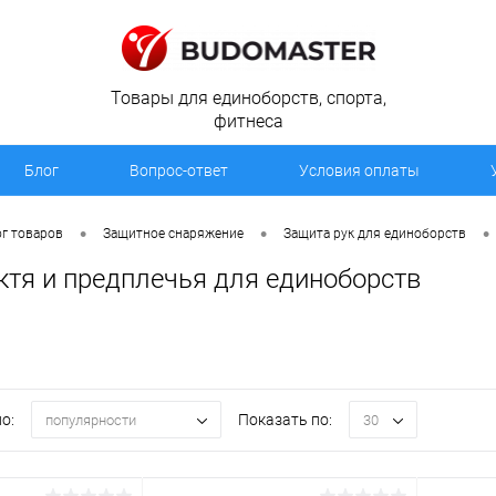
Товары для единоборств, спорта,
фитнеса
Блог
Вопрос-ответ
Условия оплаты
•
•
•
г товаров
Защитное снаряжение
Защита рук для единоборств
ктя и предплечья для единоборств
о:
Показать по:
популярности
30