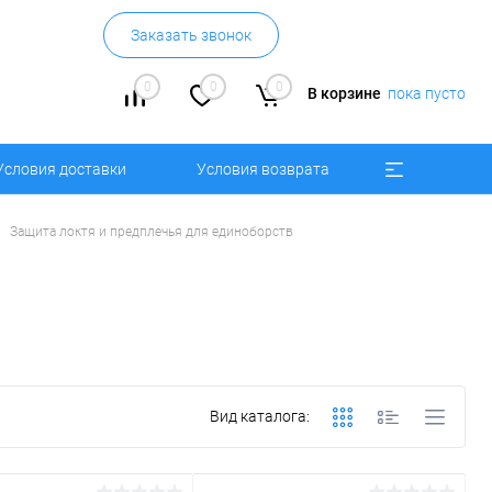
Заказать звонок
0
0
0
В корзине
пока пусто
Условия доставки
Условия возврата
Защита локтя и предплечья для единоборств
Вид каталога: