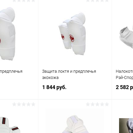
 предплечья
Защита локтя и предплечья
Налокот
экокожа
Рэй-Спо
1 844 руб.
2 582 р
корзину
В корзину
ик
Сравнение
Купить в 1 клик
Сравнение
Купит