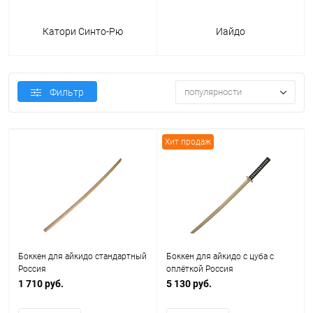
Катори Синто-Рю
Иайдо
Фильтр
популярности
Хит продаж
Боккен для айкидо стандартный
Боккен для айкидо c цуба с
Россия
оплёткой Россия
1 710 руб.
5 130 руб.