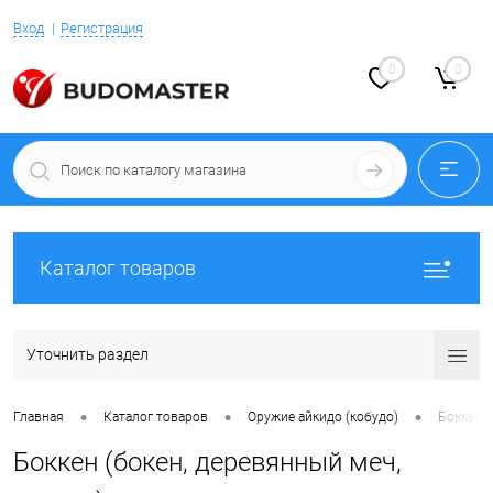
Вход
Регистрация
0
0
Каталог товаров
Уточнить раздел
•
•
•
Главная
Каталог товаров
Оружие айкидо (кобудо)
Боккен (
Боккен (бокен, деревянный меч,