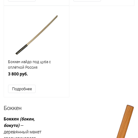
Боккен иайдо под цуба с
оплёткой Россия
3 800 руб.
Подробнее
Боккен
Боккен
(бокен,
бокуто)
—
деревянный макет