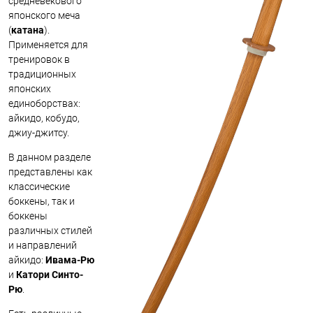
средневекового
японского меча
(
катана
).
Применяется для
тренировок в
традиционных
японских
единоборствах:
айкидо, кобудо,
джиу-джитсу.
В данном разделе
представлены как
классические
боккены, так и
боккены
различных стилей
и направлений
айкидо:
Ивама-Рю
и
Катори Синто-
Рю
.