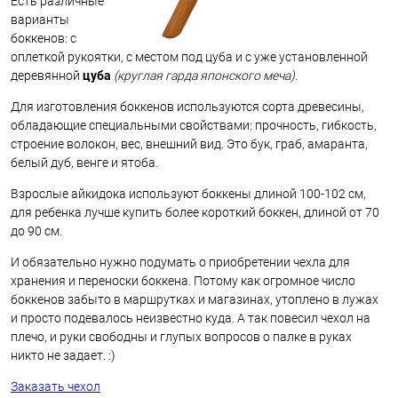
Есть различные
варианты
боккенов: с
оплеткой рукоятки, с местом под цуба и с уже установленной
деревянной
цуба
(круглая гарда японского меча)
.
Для изготовления боккенов используются сорта древесины,
обладающие специальными свойствами: прочность, гибкость,
строение волокон, вес, внешний вид. Это бук, граб, амаранта,
белый дуб, венге и ятоба.
Взрослые айкидока используют боккены длиной 100-102 см,
для ребенка лучше купить более короткий боккен, длиной от 70
до 90 см.
И обязательно нужно подумать о приобретении чехла для
хранения и переноски боккена. Потому как огромное число
боккенов забыто в маршрутках и магазинах, утоплено в лужах
и просто подевалось неизвестно куда. А так повесил чехол на
плечо, и руки свободны и глупых вопросов о палке в руках
никто не задает. :)
Заказать чехол