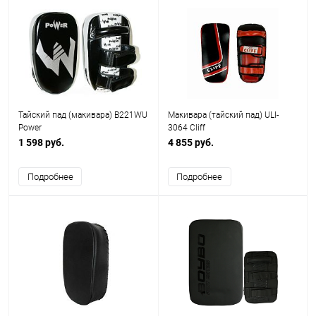
Тайский пад (макивара) B221WU
Макивара (тайский пад) ULI-
Power
3064 Cliff
1 598 руб.
4 855 руб.
Подробнее
Подробнее