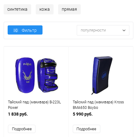
синтетика
кожа
прямая
Фильтр
популярности
Тайский пад (макивара) B-223L
Тайский пад (макивара) Kross
Power
BMA650 Boybo
1 838 руб.
5 990 руб.
Подробнее
Подробнее