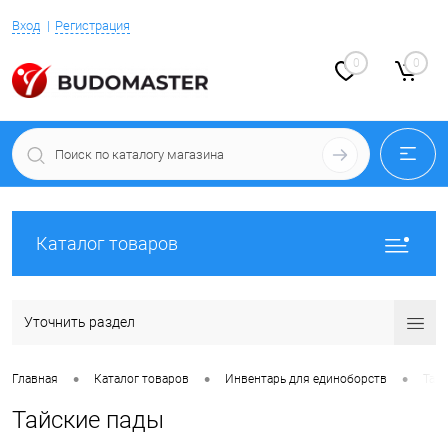
Вход
Регистрация
0
0
Каталог товаров
Уточнить раздел
•
•
•
Главная
Каталог товаров
Инвентарь для единоборств
Тай
Тайские пады