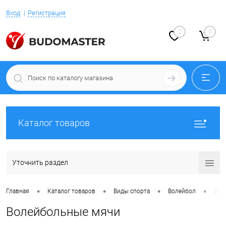
Вход
Регистрация
0
0
Каталог товаров
Уточнить раздел
•
•
•
•
Главная
Каталог товаров
Виды спорта
Волейбол
Вол
Волейбольные мячи