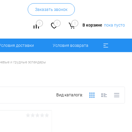
Заказать звонок
0
0
0
В корзине
пока пусто
Условия доставки
Условия возврата
чевые и грудные эспандеры
Вид каталога: