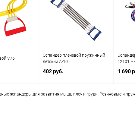
Эспандер плечевой пружинный
Эспандер
вой V76
детский А-10
12101 HK
402 руб.
1 690 р
дные эспандеры для развития мышц плеч и груди. Резиновые и пру
корзину
В корзину
ик
Сравнение
Купить в 1 клик
Сравнение
Купит
В наличии
В избранное
В наличии
В изб