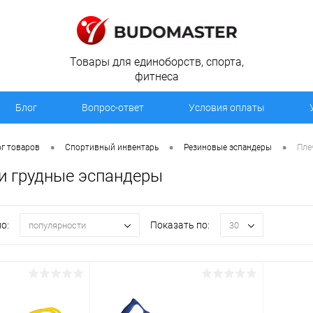
Товары для единоборств, спорта,
фитнеса
Блог
Вопрос-ответ
Условия оплаты
•
•
•
г товаров
Спортивный инвентарь
Резиновые эспандеры
Пле
и грудные эспандеры
о:
Показать по:
популярности
30