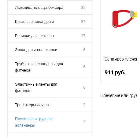
Лыжника, пловца, боксера
35
Кистевые эспандеры
37
Резинки для фитнеса
17
Эспандеры-восьмерки
6
Эспандер плече
Трубчатые эспандеры для
6
фитнеса
911 руб.
Эластичные ленты для
6
фитнеса
Плечевые или гру
В 
Тренажеры для ног
2
Купить в 1 кл
Плечевые и грудные
3
В избранное
эспандеры
Усилие :