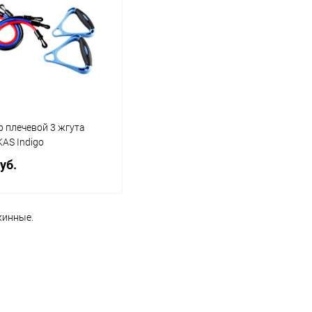
 плечевой 3 жгута
AS Indigo
уб.
жинные.
В корзину
ь в 1 клик
Сравнение
ранное
В наличии