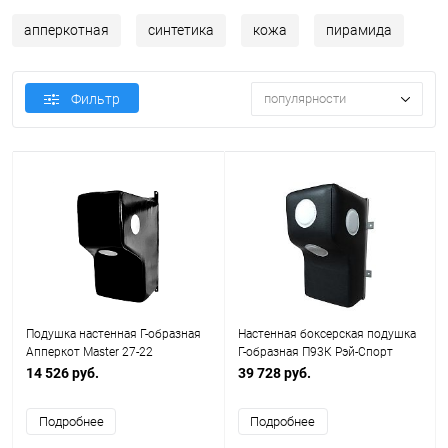
апперкотная
синтетика
кожа
пирамида
Фильтр
популярности
Подушка настенная Г-образная
Настенная боксерская подушка
Апперкот Master 27-22
Г-образная П93К Рэй-Спорт
14 526 руб.
39 728 руб.
Подробнее
Подробнее