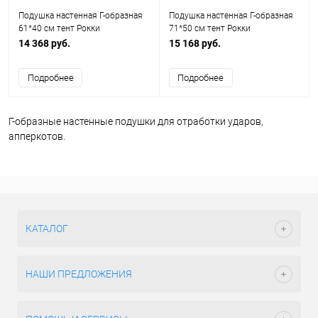
Подушка настенная Г-образная
Подушка настенная Г-образная
61*40 см тент Рокки
71*50 см тент Рокки
14 368 руб.
15 168 руб.
Подробнее
Подробнее
Г-образные настенные подушки для отработки ударов,
апперкотов.
КАТАЛОГ
НАШИ ПРЕДЛОЖЕНИЯ