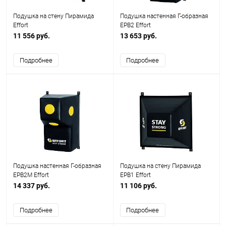
Подушка на стену Пирамида
Подушка настенная Г-образная
Effort
EPB2 Effort
11 556 руб.
13 653 руб.
Подробнее
Подробнее
Подушка настенная Г-образная
Подушка на стену Пирамида
EPB2M Effort
EPB1 Effort
14 337 руб.
11 106 руб.
Подробнее
Подробнее