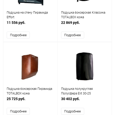
Подушка на стену Пирамида
Подушка боксерская Классика
Effort
TOTALBOX кожа
11 556 руб.
22 869 руб.
Подробнее
Подробнее
Подушка боксерская Пирамида
Подушка полукруглая
TOTALBOX кожа
Полусфера Elit 30-25
25 725 руб.
30 402 руб.
Подробнее
Подробнее