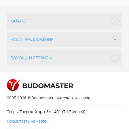
КАТАЛОГ
НАШИ ПРЕДЛОЖЕНИЯ
ПОМОЩЬ И СЕРВИСЫ
2005-2026 © Budomaster - интернет-магазин
Тверь, Тверской пр-т 3А - 401 (ТЦ 7 морей)
Посмотреть на карте