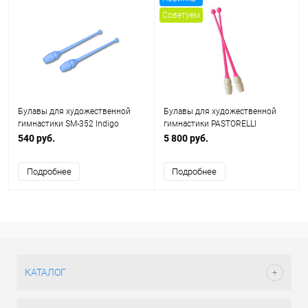
Советуем
Булавы для художественной
Булавы для художественной
гимнастики SM-352 Indigo
гимнастики PASTORELLI
сборные двухцветные 45,2см
540 руб.
5 800 руб.
Подробнее
Подробнее
КАТАЛОГ