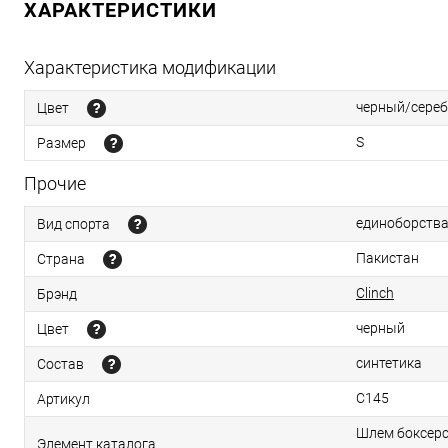
ХАРАКТЕРИСТИКИ
Характеристика модификации
черный/сере
Цвет
S
Размер
Прочие
единоборства
Вид спорта
Пакистан
Страна
Clinch
Брэнд
черный
Цвет
синтетика
Состав
С145
Артикул
Шлем боксерс
Элемент каталога