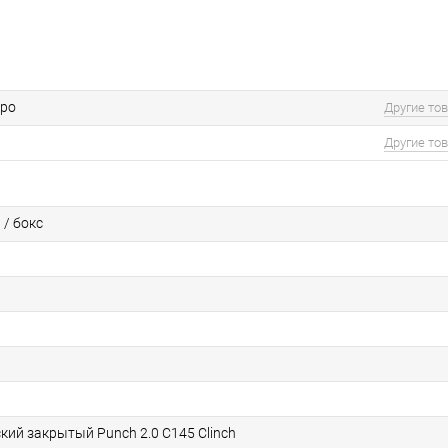
бро
Другие то
Другие то
 / бокс
кий закрытый Punch 2.0 С145 Clinch