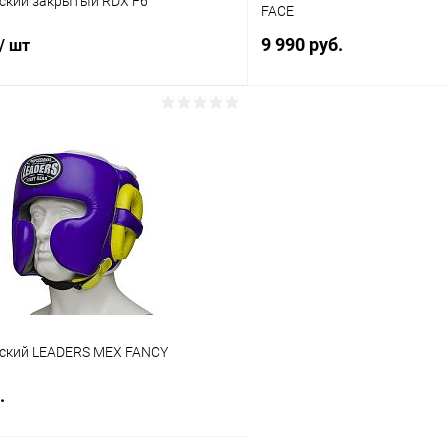
ский закрытый RDX F6
FACE
9 990 руб.
/ шт
В корз
В корзину
Купить в 1 клик
 клик
Сравнение
В избранное
ое
В наличии
Цвет :
красный
сный
Размер :
M
ский LEADERS MEX FANCY
.