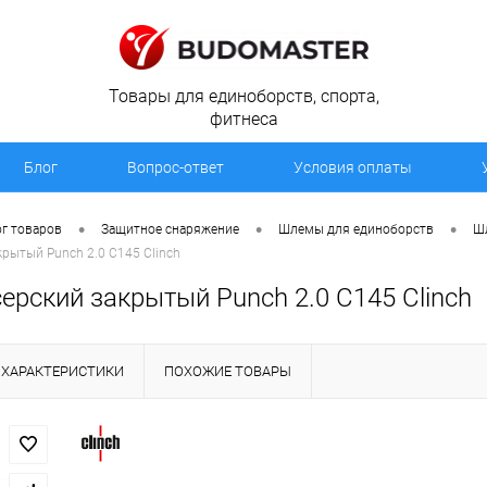
Товары для единоборств, спорта,
фитнеса
Блог
Вопрос-ответ
Условия оплаты
•
•
•
г товаров
Защитное снаряжение
Шлемы для единоборств
Ш
рытый Punch 2.0 С145 Clinch
ерский закрытый Punch 2.0 С145 Clinch
ХАРАКТЕРИСТИКИ
ПОХОЖИЕ ТОВАРЫ