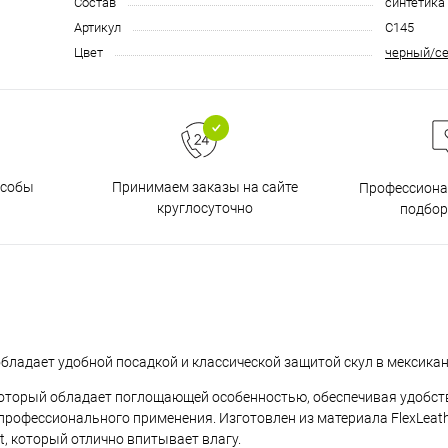
Состав
синтетика
Артикул
С145
Цвет
черный/с
особы
Принимаем заказы на сайте
Профессиона
круглосуточно
подбор
обладает удобной посадкой и классической защитой скул в мексикан
который обладает поглощающей особенностью, обеспечивая удобст
 профессионального применения. Изготовлен из материала FlexLeathe
t, который отлично впитывает влагу.