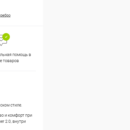
еребро
льная помощь в
е товаров
ском стиле.
во и комфорт при
r 2.0, внутри