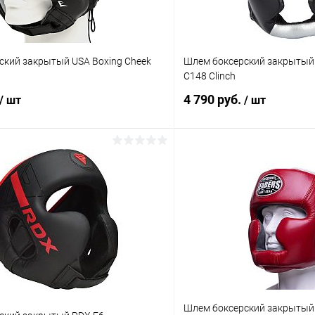
ский закрытый USA Boxing Cheek
Шлем боксерский закрытый P
С148 Clinch
4 790 руб.
/ шт
/ шт
В корзину
В корз
 клик
Сравнение
Купить в 1 клик
ое
В наличии
В избранное
Цвет :
черный/серебро
Размер :
Шлем боксерский закрытый 
S