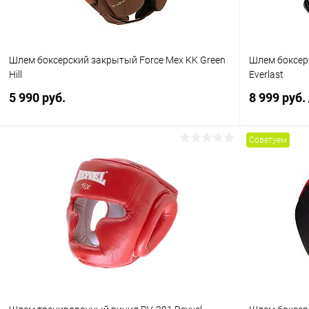
Шлем боксерский закрытый Force Mex KK Green
Шлем боксер
Hill
Everlast
5 990 руб.
8 999 руб.
Советуем
В корзину
Купить в 1 клик
Сравнение
Купить в 1
В избранное
В наличии
В избранн
Цвет :
Цвет :
коричневый/табачный
черный
Размер :
Размер :
S
S