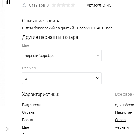
Отзывов: 0
Артикул:
С145
Описание товара:
Шлем боксерский закрытый Punch 2.0 С145 Clinch
Другие варианты товара:
Цвет :
черный/серебро
Размер :
S
Характеристики:
Все хара
Вид спорта
единоборс
Страна
Пакистан
Брэнд
Clinch
Цвет
черный