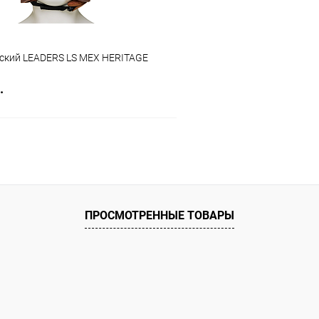
за
черный
Размер :
S
ский LEADERS LS MEX HERITAGE
.
В корзину
 клик
Сравнение
ое
В наличии
ПРОСМОТРЕННЫЕ ТОВАРЫ
/бежевый