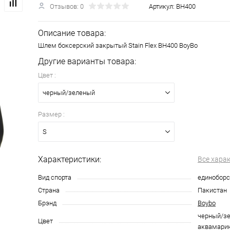
Отзывов: 0
Артикул:
BH400
Описание товара:
Шлем боксерский закрытый Stain Flex BH400 BoyBo
Другие варианты товара:
Цвет :
черный/зеленый
Размер :
S
Характеристики:
Все хара
Вид спорта
единоборс
Страна
Пакистан
Брэнд
Boybo
черный/зе
Цвет
аквамари