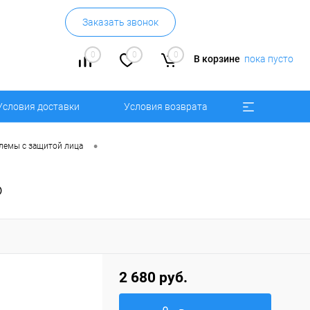
Заказать звонок
0
0
0
В корзине
пока пусто
Условия доставки
Условия возврата
•
лемы с защитой лица
o
2 680 руб.