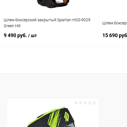
красный
черный/брон
Размер :
Размер :
Шлем боксерский закрытый Spartan HGS-9029
XS
S
Шлем боксер
Green Hill
9 490 руб.
15 690 руб
/ шт
В корзину
Купить в 1
Купить в 1 клик
Сравнение
В избранн
В избранное
В наличии
Цвет :
Цвет :
коричневый
черный
Размер :
Размер :
M
S