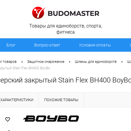
Товары для единоборств, спорта,
фитнеса
Блог
Вопрос-ответ
Условия оплаты
•
•
•
г товаров
Защитное снаряжение
Шлемы для единоборств
Ш
рытый Stain Flex BH400 BoyBo
ерский закрытый Stain Flex BH400 BoyB
ХАРАКТЕРИСТИКИ
ПОХОЖИЕ ТОВАРЫ