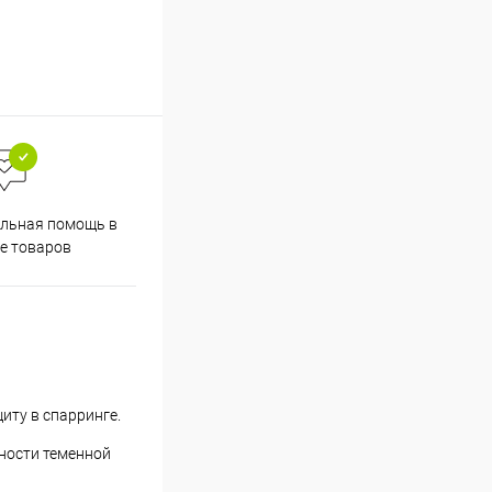
льная помощь в
е товаров
иту в спарринге.
жности теменной