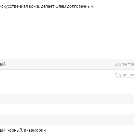
искусственная кожа, делает шлем долговечным.
ный
Другие то
Другие то
а
ый, черный/аквамарин