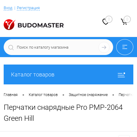
Вход
Регистрация
0
0
Каталог товаров
•
•
•
Главная
Каталог товаров
Защитное снаряжение
Перчатки 
Перчатки снарядные Pro PMP-2064
Green Hill