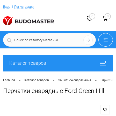
Вход
Регистрация
0
0
Каталог товаров
•
•
•
Главная
Каталог товаров
Защитное снаряжение
Перчатки 
Перчатки снарядные Ford Green Hill