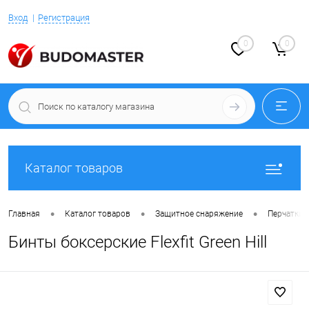
Вход
Регистрация
0
0
Каталог товаров
•
•
•
Главная
Каталог товаров
Защитное снаряжение
Перчатки 
Бинты боксерские Flexfit Green Hill