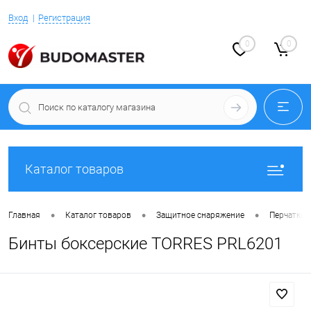
Вход
Регистрация
0
0
Каталог товаров
•
•
•
Главная
Каталог товаров
Защитное снаряжение
Перчатки 
Бинты боксерские TORRES PRL6201