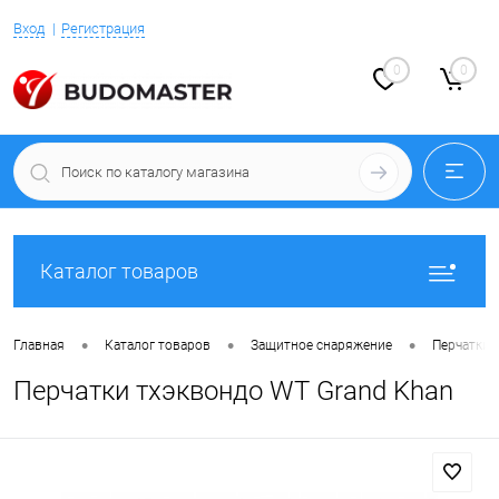
Вход
Регистрация
0
0
Каталог товаров
•
•
•
Главная
Каталог товаров
Защитное снаряжение
Перчатки 
Перчатки тхэквондо WT Grand Khan