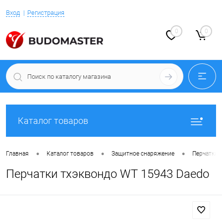
Вход
Регистрация
0
0
Каталог товаров
•
•
•
Главная
Каталог товаров
Защитное снаряжение
Перчатки 
Перчатки тхэквондо WT 15943 Daedo