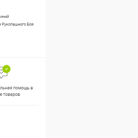
синий
 Рукопашного Боя
льная помощь в
е товаров