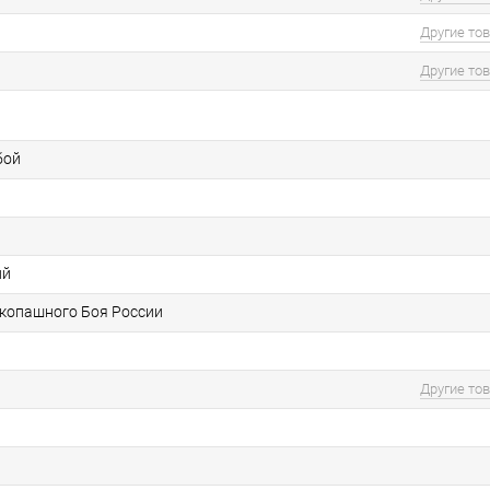
Другие то
Другие то
бой
ий
копашного Боя России
Другие то