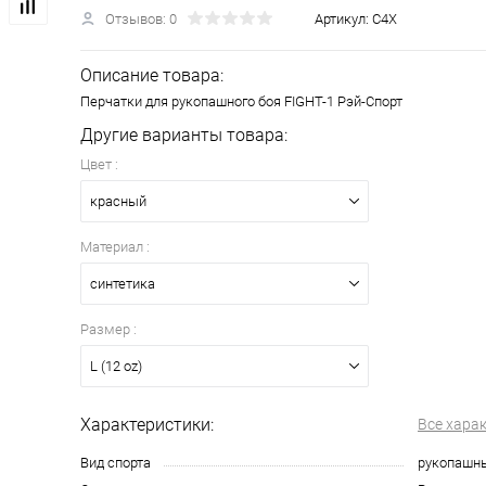
Отзывов: 0
Артикул:
С4Х
Описание товара:
Перчатки для рукопашного боя FIGHT-1 Рэй-Спорт
Другие варианты товара:
Цвет :
красный
Материал :
синтетика
Размер :
L (12 oz)
Характеристики:
Все хара
Вид спорта
рукопашн