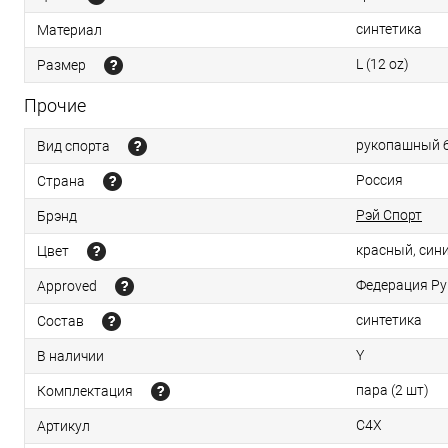
синтетика
Материал
L (12 oz)
Размер
Прочие
рукопашный 
Вид спорта
Россия
Страна
Рэй Спорт
Брэнд
красный, син
Цвет
Федерация Ру
Approved
синтетика
Состав
Y
В наличии
пара (2 шт)
Комплектация
С4Х
Артикул