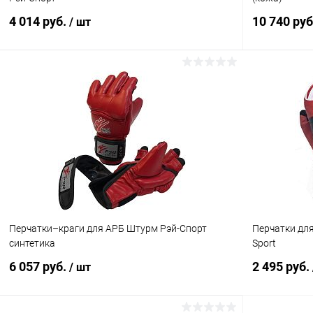
4 014 руб.
10 740 руб
/ шт
В корзину
Купить в 1
Купить в 1 клик
Сравнение
В избранн
В избранное
В наличии
Цвет :
Цвет :
красный
черный
Размер :
Материал :
Перчатки–краги для АРБ Штурм Рэй-Спорт
Перчатки дл
M
синтетика
синтетика
Sport
Размер :
6 057 руб.
2 495 руб.
/ шт
L (12 oz)