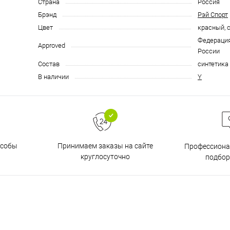
Страна
Россия
Брэнд
Рэй Спорт
Цвет
красный, 
Федерация
Approved
России
Состав
синтетика
В наличии
Y
особы
Принимаем заказы на сайте
Профессиона
круглосуточно
подбор