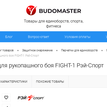
Товары для единоборств, спорта,
фитнеса
Блог
Вопрос-ответ
Условия оплаты
•
•
•
г товаров
Защитное снаряжение
Перчатки для единоборств
шного боя FIGHT-1 Рэй-Спорт
для рукопашного боя FIGHT-1 Рэй-Спорт
ХАРАКТЕРИСТИКИ
ПОХОЖИЕ ТОВАРЫ