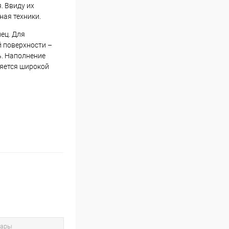
. Ввиду их
ная техники.
ец. Для
 поверхности –
ь. Наполнение
ляется широкой
вары