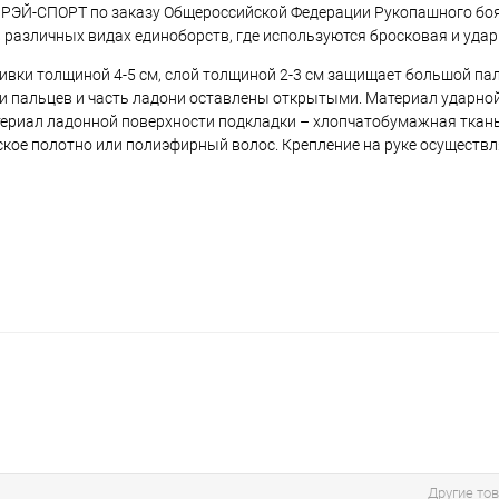
 РЭЙ-СПОРТ по заказу Общероссийской Федерации Рукопашного боя
 различных видах единоборств, где используются бросковая и удар
ивки толщиной 4-5 см, слой толщиной 2-3 см защищает большой пал
и пальцев и часть ладони оставлены открытыми. Материал ударной
териал ладонной поверхности подкладки – хлопчатобумажная ткан
еское полотно или полиэфирный волос. Крепление на руке осуществ
Другие то