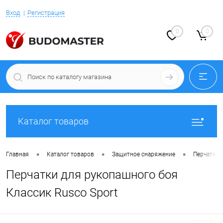
Вход
Регистрация
0
0
Каталог товаров
•
•
•
Главная
Каталог товаров
Защитное снаряжение
Перчатки 
Перчатки для рукопашного боя
Классик Rusco Sport