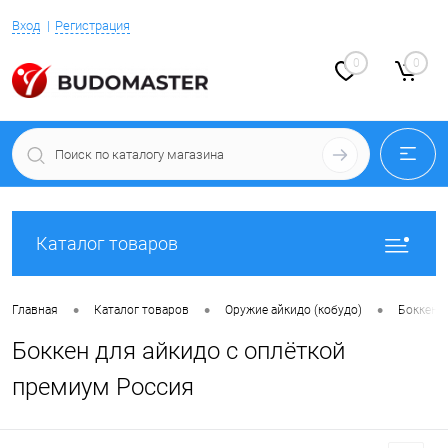
Вход
Регистрация
0
0
Каталог товаров
•
•
•
Главная
Каталог товаров
Оружие айкидо (кобудо)
Боккен (
Боккен для айкидо с оплёткой
премиум Россия