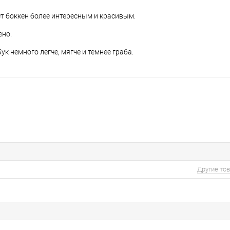
т боккен более интересным и красивым.
ено.
ук немного легче, мягче и темнее граба.
Другие то