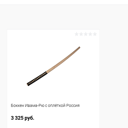
Купить в 1 клик
Сравнение
Купить в 1
В избранное
В наличии
В избранн
Длина :
Длина :
102 см
102 см
Материал :
Материал :
бук
амарант
Боккен Ивама-Рю с оплёткой Россия
3 325 руб.