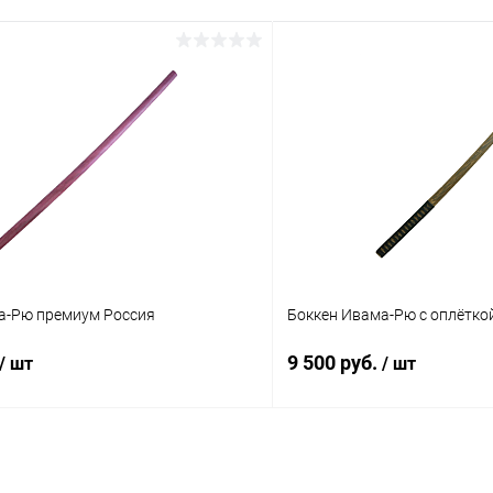
а-Рю премиум Россия
Боккен Ивама-Рю с оплётко
9 500 руб.
/ шт
/ шт
В корзину
В корз