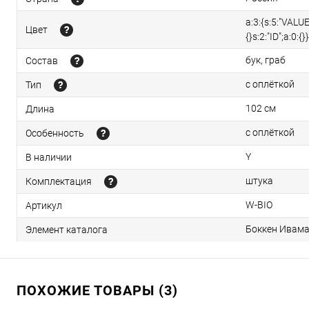
a:3:{s:5:"VALUE
Цвет
{}s:2:"ID";a:0:{}}
бук, граб
Состав
с оплёткой
Тип
102 см
Длина
с оплёткой
Особенность
Y
В наличии
штука
Комплектация
W-BIO
Артикул
Боккен Ивама-
Элемент каталога
ПОХОЖИЕ ТОВАРЫ (3)