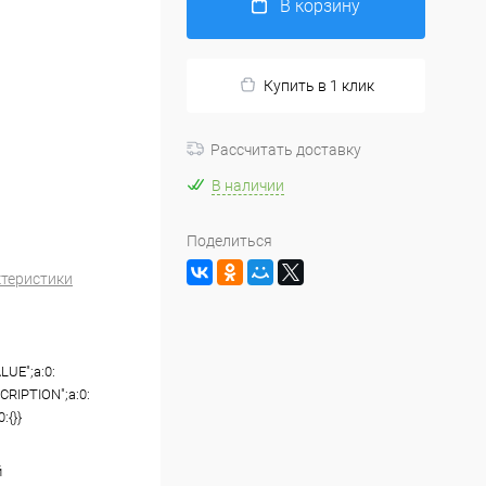
В корзину
Купить в 1 клик
Рассчитать доставку
В наличии
Поделиться
ктеристики
ALUE";a:0:
SCRIPTION";a:0:
0:{}}
й