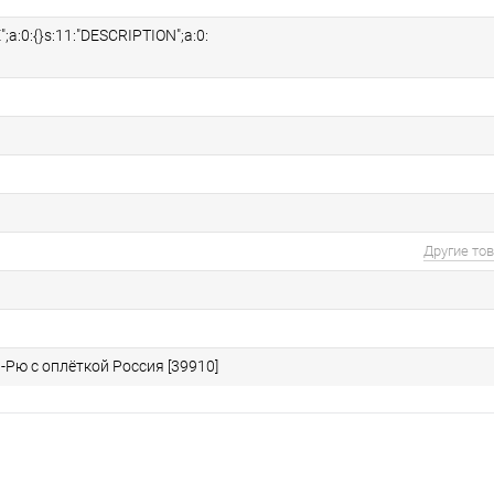
";a:0:{}s:11:"DESCRIPTION";a:0:
Другие то
Рю с оплёткой Россия [39910]