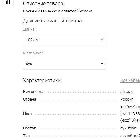
Описание товара:
Боккен Ивама-Рю с оплёткой Россия
Другие варианты товара:
Длина :
102 см
Материал :
бук
Характеристики:
Все хара
Вид спорта
айкидо
Страна
Россия
a:3:{s:5:"V
Цвет
{}s:11:"DE
{}s:2:"ID";a:
Состав
бук, граб
Тип
с оплётко