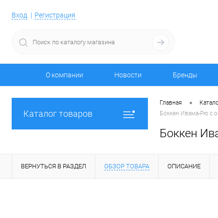
Вход
Регистрация
О компании
Новости
Бренды
•
Главная
Катало
Каталог товаров
Боккен Ивама-Рю с о
Боккен Ив
ВЕРНУТЬСЯ В РАЗДЕЛ
ОБЗОР ТОВАРА
ОПИСАНИЕ