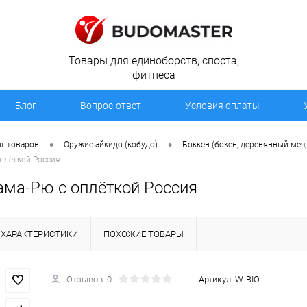
Товары для единоборств, спорта,
фитнеса
Блог
Вопрос-ответ
Условия оплаты
•
•
г товаров
Оружие айкидо (кобудо)
Боккен (бокен, деревянный меч,
плёткой Россия
ама-Рю с оплёткой Россия
ХАРАКТЕРИСТИКИ
ПОХОЖИЕ ТОВАРЫ
Отзывов: 0
Артикул:
W-BIO