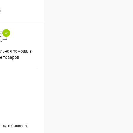
й
льная помощь в
е товаров
ность боккена