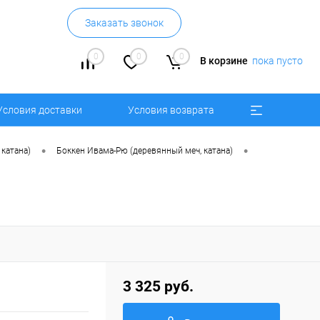
Заказать звонок
0
0
0
В корзине
пока пусто
Условия доставки
Условия возврата
•
•
 катана)
Боккен Ивама-Рю (деревянный меч, катана)
3 325 руб.