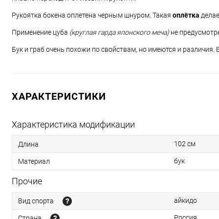
Рукоятка бокена оплетена черным шнуром. Такая
оплётка
делае
Применение цуба
(круглая гарда японского меча)
не предусмотр
Бук и граб очень похожи по свойствам, но имеются и различия. Б
ХАРАКТЕРИСТИКИ
Характеристика модификации
102 см
Длина
бук
Материал
Прочие
айкидо
Вид спорта
Россия
Страна