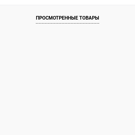
 клик
Сравнение
Купить в 1 клик
ое
В наличии
В избранное
ПРОСМОТРЕННЫЕ ТОВАРЫ
Длина :
102 см
Материал :
амарант