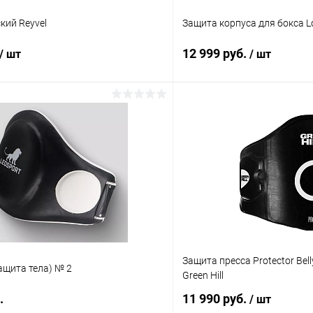
кий Reyvel
Защита корпуса для бокса Lo
12 999 руб.
/ шт
/ шт
В корзину
В корз
 клик
Сравнение
Купить в 1 клик
ое
В наличии
В избранное
Защита пресса Protector Bel
ащита тела) № 2
Green Hill
.
11 990 руб.
/ шт