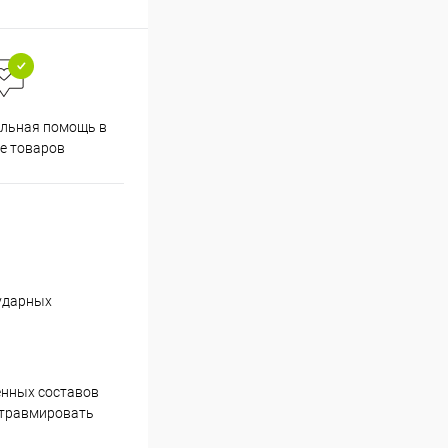
льная помощь в
е товаров
 ударных
енных составов
е травмировать