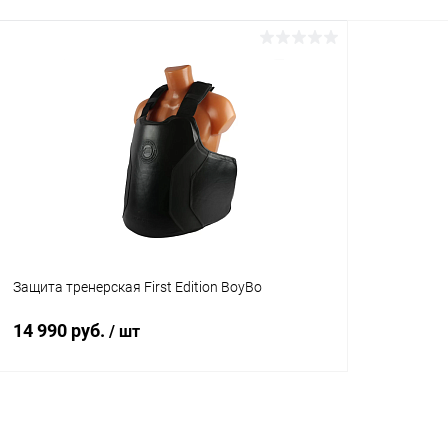
В корзину
Купить в 1 клик
Сравнение
Купить в 1
В избранное
В наличии
В избранн
Размер :
Размер :
S
S
Защита тренерская First Edition BoyBo
14 990 руб.
/ шт
В корзину