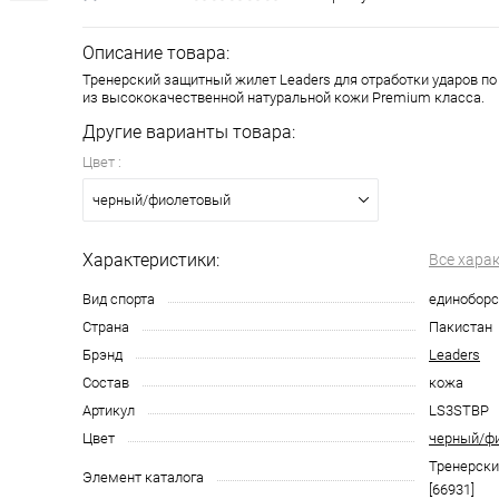
Описание товара:
Тренерский защитный жилет Leaders для отработки ударов по 
из высококачественной натуральной кожи Premium класса.
Другие варианты товара:
Цвет :
черный/фиолетовый
Характеристики:
Все хара
Вид спорта
единоборс
Страна
Пакистан
Брэнд
Leaders
Состав
кожа
Артикул
LS3STBP
Цвет
черный/ф
Тренерски
Элемент каталога
[66931]