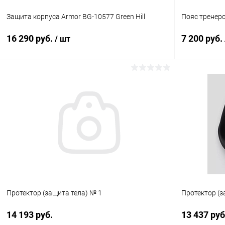
Защита корпуса Armor BG-10577 Green Hill
Пояс тренерс
16 290 руб.
7 200 руб.
/ шт
В корзину
Купить в 1 клик
Сравнение
Купить в 1
В избранное
В наличии
В избранн
Цвет :
белый
Протектор (защита тела) № 1
Протектор (з
14 193 руб.
13 437 руб