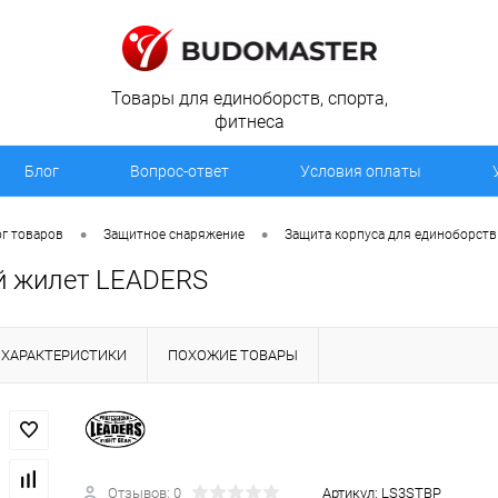
Товары для единоборств, спорта,
фитнеса
Блог
Вопрос-ответ
Условия оплаты
•
•
г товаров
Защитное снаряжение
Защита корпуса для единоборств
й жилет LEADERS
ХАРАКТЕРИСТИКИ
ПОХОЖИЕ ТОВАРЫ
Отзывов: 0
Артикул:
LS3STBP