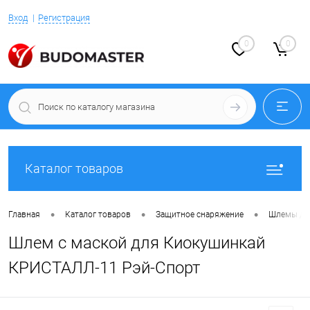
Вход
Регистрация
0
0
Каталог товаров
•
•
•
Главная
Каталог товаров
Защитное снаряжение
Шлемы дл
Шлем с маской для Киокушинкай
КРИСТАЛЛ-11 Рэй-Спорт