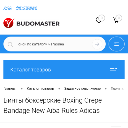
Вход
Регистрация
0
0
Каталог товаров
•
•
•
Главная
Каталог товаров
Защитное снаряжение
Перчатки 
Бинты боксерские Boxing Crepe
Bandage New Aiba Rules Adidas