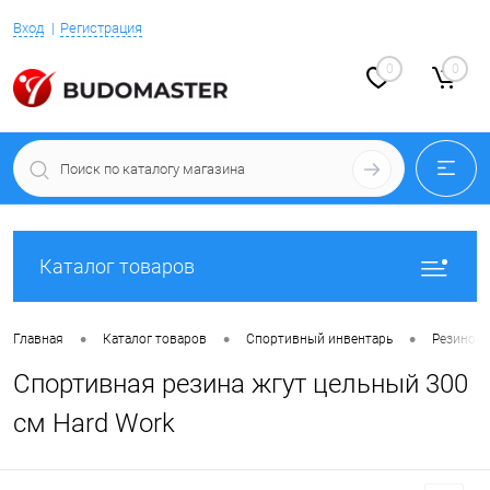
Вход
Регистрация
0
0
Каталог товаров
•
•
•
Главная
Каталог товаров
Спортивный инвентарь
Резинов
Спортивная резина жгут цельный 300
см Hard Work