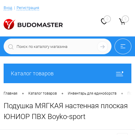
Вход
Регистрация
0
0
Каталог товаров
•
•
•
Главная
Каталог товаров
Инвентарь для единоборств
Под
Подушка МЯГКАЯ настенная плоская
ЮНИОР ПВХ Boyko-sport