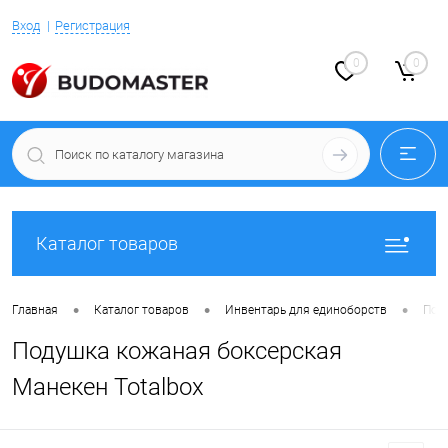
Вход
Регистрация
0
0
Каталог товаров
•
•
•
Главная
Каталог товаров
Инвентарь для единоборств
Под
Подушка кожаная боксерская
Манекен Totalbox