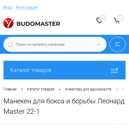
Вход
Регистрация
0
0
Каталог товаров
•
•
•
Главная
Каталог товаров
Инвентарь для единоборств
Ман
Манекен для бокса и борьбы Леонард
Master 22-1