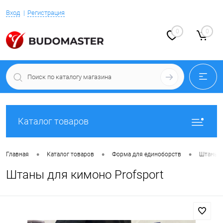
Вход
Регистрация
0
0
Каталог товаров
•
•
•
Главная
Каталог товаров
Форма для единоборств
Штаны д
Штаны для кимоно Profsport