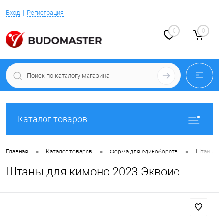
Вход
Регистрация
0
0
Каталог товаров
•
•
•
Главная
Каталог товаров
Форма для единоборств
Штаны д
Штаны для кимоно 2023 Эквоис