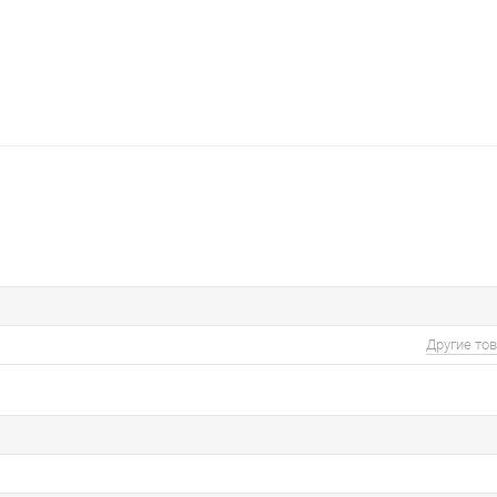
Другие то
а