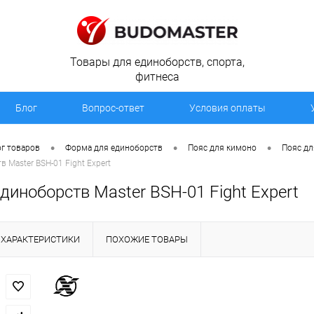
Товары для единоборств, спорта,
фитнеса
Блог
Вопрос-ответ
Условия оплаты
•
•
•
г товаров
Форма для единоборств
Пояс для кимоно
Пояс дл
 Master BSH-01 Fight Expert
диноборств Master BSH-01 Fight Expert
ХАРАКТЕРИСТИКИ
ПОХОЖИЕ ТОВАРЫ