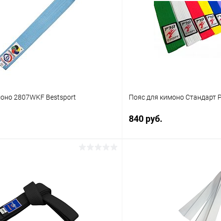
моно 2807WKF Bestsport
Пояс для кимоно Стандарт 
840 руб.
В корзину
В корз
 клик
Сравнение
Купить в 1 клик
ое
В наличии
В избранное
Длина :