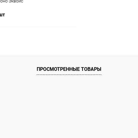
моно Эквоис
 шт
В корзину
 клик
Сравнение
ое
Под заказ
ПРОСМОТРЕННЫЕ ТОВАРЫ