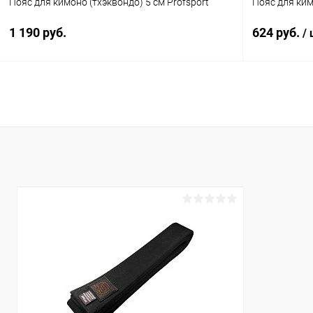
Пояс для кимоно (тхэквондо) 5 см Profsport
Пояс для ки
1 190 руб.
624 руб.
/
В корзину
Купить в 1 клик
Сравнение
Купить в 1
В избранное
В наличии
В избранн
Длина :
Длина :
280 см
180 см
Цвет :
Цвет :
красный
белый