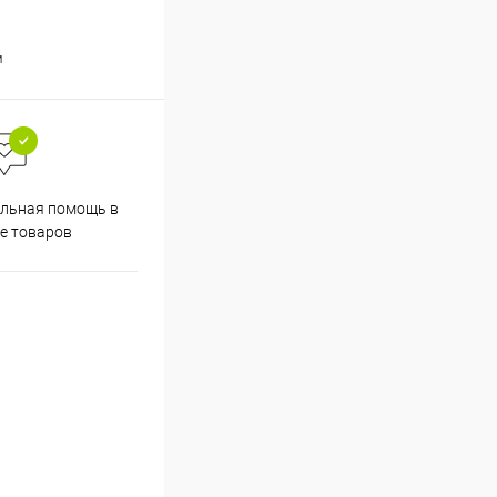
м
льная помощь в
е товаров