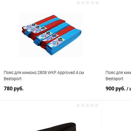
В корзину
Купить в 1 клик
Сравнение
Купить в 1
В избранное
В наличии
В избранн
Длина :
Длина :
240 см
260 см
Цвет :
Цвет :
Пояс для кимоно 2808 WKF Approved 4 см
Пояс для ким
черный
красный
Bestsport
Bestsport
780 руб.
900 руб.
/
В корзину
Купить в 1 клик
Сравнение
Купить в 1