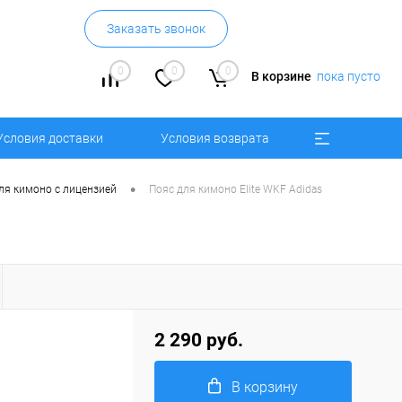
Заказать звонок
0
0
0
В корзине
пока пусто
Условия доставки
Условия возврата
•
ля кимоно с лицензией
Пояс для кимоно Elite WKF Adidas
2 290 руб.
В корзину