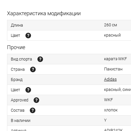
Характеристика модификации
260 см
Длина
красный
Цвет
Прочие
каратэ WKF
Вид спорта
Пакистан
Страна
Adidas
Брэнд
красный, син
Цвет
WKF
Approved
хлопок
Состав
Y
В наличии
ADIB242K
Артикул