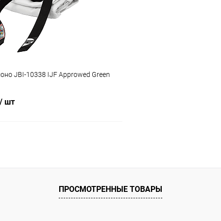
ое
В наличии
В избранное
Длина :
260 см
Цвет :
оно JBI-10338 IJF Approwed Green
черный
/ шт
В корзину
 клик
Сравнение
ое
В наличии
ПРОСМОТРЕННЫЕ ТОВАРЫ