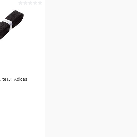
ину
Сравнение
В наличии
ite IJF Adidas
ину
Сравнение