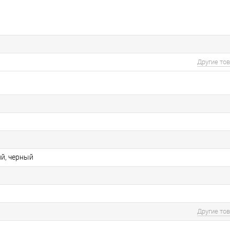
Другие то
ий, черный
Другие то