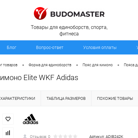
Товары для единоборств, спорта,
фитнеса
Блог
Вопрос-ответ
Условия оплаты
•
•
•
г товаров
Форма для единоборств
Пояс для кимоно
Пояса д
имоно Elite WKF Adidas
ХАРАКТЕРИСТИКИ
ТАБЛИЦА РАЗМЕРОВ
ПОХОЖИЕ ТОВАРЫ
Отзывов: 0
Артикул:
ADIB242K