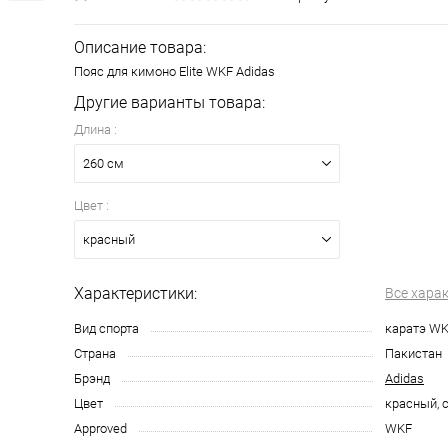
Описание товара:
Пояс для кимоно Elite WKF Adidas
Другие варианты товара:
Длина :
260 см
Цвет :
красный
Характеристики:
Все хара
Вид спорта
каратэ W
Страна
Пакистан
Брэнд
Adidas
Цвет
красный, 
Approved
WKF