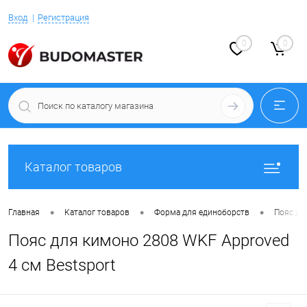
Вход
Регистрация
0
0
Каталог товаров
•
•
•
Главная
Каталог товаров
Форма для единоборств
Пояс дл
Пояс для кимоно 2808 WKF Approved
4 см Bestsport