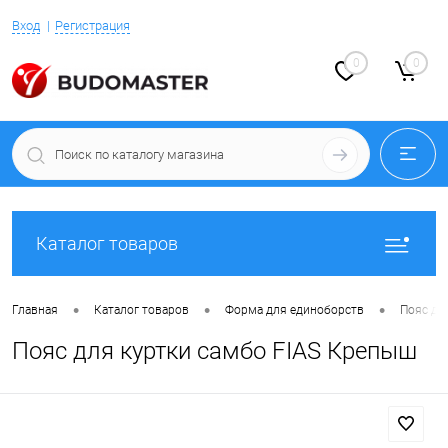
Вход
Регистрация
0
0
Каталог товаров
•
•
•
Главная
Каталог товаров
Форма для единоборств
Пояс дл
Пояс для куртки самбо FIAS Крепыш