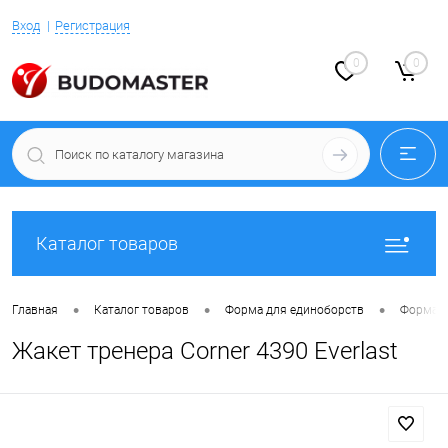
Вход
Регистрация
0
0
Каталог товаров
•
•
•
Главная
Каталог товаров
Форма для единоборств
Форма д
Жакет тренера Corner 4390 Everlast