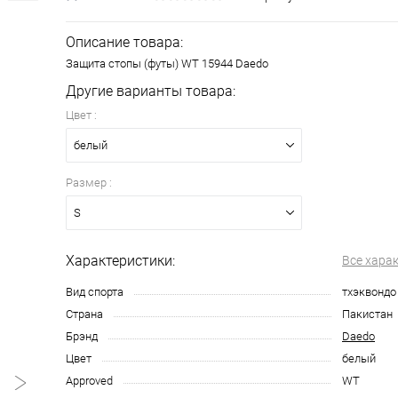
Описание товара:
Защита стопы (футы) WT 15944 Daedo
Другие варианты товара:
Цвет :
белый
Размер :
S
Характеристики:
Все хара
Вид спорта
тхэквондо
Страна
Пакистан
Брэнд
Daedo
Цвет
белый
Approved
WT