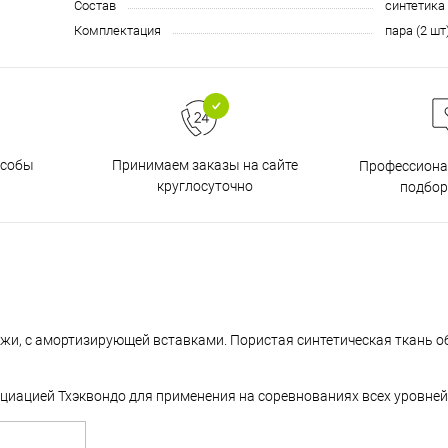
Состав
синтетика
Комплектация
пара (2 шт
особы
Принимаем заказы на сайте
Профессиона
круглосуточно
подбор
ожи, с амортизирующей вставками. Пористая синтетическая ткань о
циацией Тхэквондо для применения на соревнованиях всех уровней