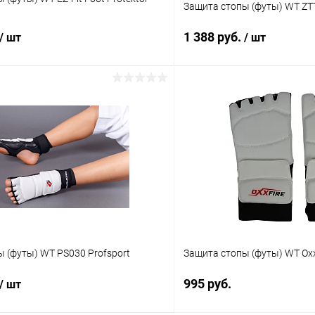
Защита стопы (футы) WT ZT
1 388 руб.
/ шт
/ шт
В корзину
В корз
 клик
Сравнение
Купить в 1 клик
ое
В наличии
В избранное
Цвет :
белый
Размер :
S
 (футы) WT PS030 Profsport
Защита стопы (футы) WT Oxx
995 руб.
/ шт