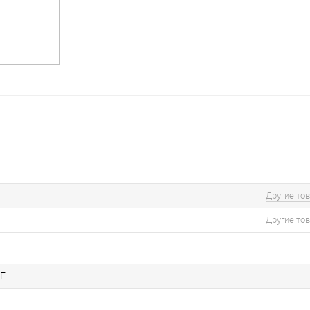
Другие то
Другие то
TF