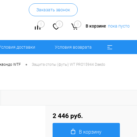
Заказать звонок
0
0
0
В корзине
пока пусто
Условия доставки
Условия возврата
•
эквондо WTF
Защита стопы (футы) WT PRO15944 Daedo
2 446 руб.
В корзину