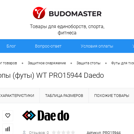
Товары для единоборств, спорта,
фитнеса
Блог
Вопрос-ответ
Условия оплаты
•
•
•
г товаров
Защитное снаряжение
Защита стопы
Футы для тх
опы (футы) WT PRO15944 Daedo
ХАРАКТЕРИСТИКИ
ТАБЛИЦА РАЗМЕРОВ
ПОХОЖИЕ ТОВАРЫ
Отзывов: 0
Артикул:
PRO15944