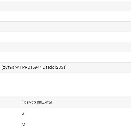
 (футы) WT PRO15944 Daedo [2851]
Размер защиты
S
M