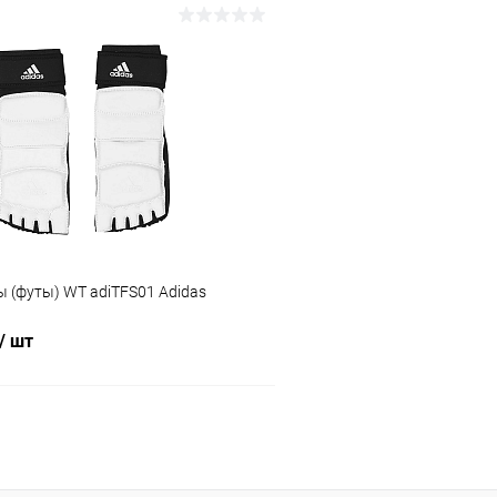
В корз
В корзину
Купить в 1 клик
 клик
Сравнение
В избранное
ое
В наличии
Цвет :
белый
Размер :
S
 (футы) WT adiTFS01 Adidas
/ шт
В корзину
 клик
Сравнение