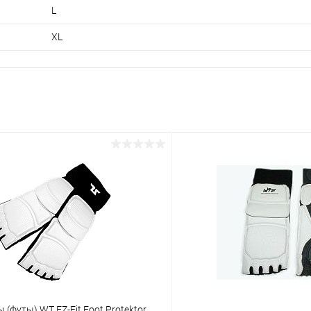
L
XL
 (футы) WT EZ-Fit Foot Protektor