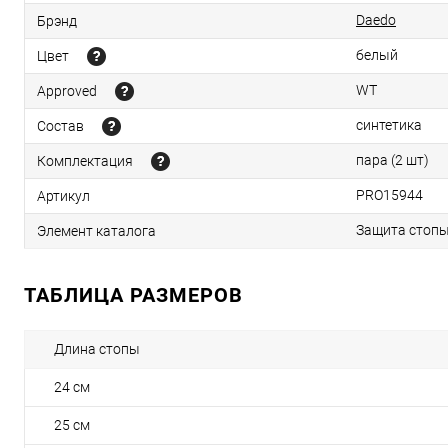
Daedo
Брэнд
белый
Цвет
WT
Approved
синтетика
Состав
пара (2 шт)
Комплектация
PRO15944
Артикул
Защита стопы
Элемент каталога
ТАБЛИЦА РАЗМЕРОВ
Длина стопы
24 см
25 см