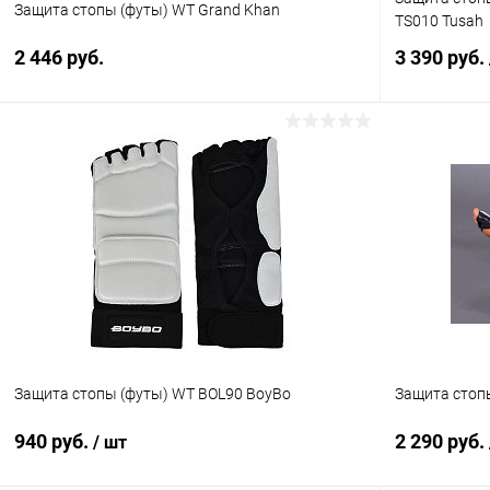
Защита стопы (футы) WT Grand Khan
TS010 Tusah
2 446 руб.
3 390 руб.
В корзину
Купить в 1 клик
Сравнение
Купить в 1
В избранное
В наличии
В избранн
Цвет :
Цвет :
белый
белый
Размер :
Размер :
XS
XS
Защита стопы (футы) WT BOL90 BoyBo
Защита стопы
940 руб.
2 290 руб.
/ шт