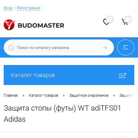
Вход
Регистрация
0
0
Каталог товаров
•
•
•
Главная
Каталог товаров
Защитное снаряжение
Защита ст
Защита стопы (футы) WT adiTFS01
Adidas