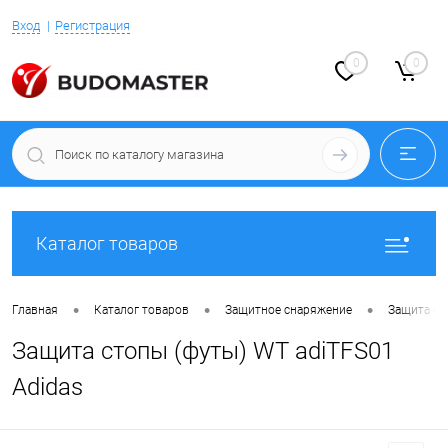
Вход
Регистрация
0
0
Каталог товаров
•
•
•
Главная
Каталог товаров
Защитное снаряжение
Защита ст
Защита стопы (футы) WT adiTFS01
Adidas