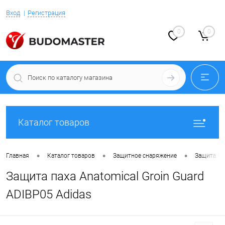
Вход
Регистрация
0
0
Каталог товаров
•
•
•
Главная
Каталог товаров
Защитное снаряжение
Защита па
Защита паха Anatomical Groin Guard
ADIBP05 Adidas