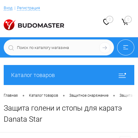
Вход
Регистрация
0
0
Каталог товаров
•
•
•
Главная
Каталог товаров
Защитное снаряжение
Защита но
Защита голени и стопы для каратэ
Danata Star