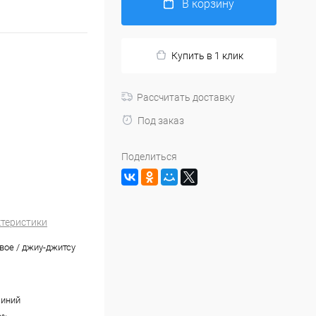
В корзину
Купить в 1 клик
Рассчитать доставку
Под заказ
Поделиться
ктеристики
вое / джиу-джитсу
синий