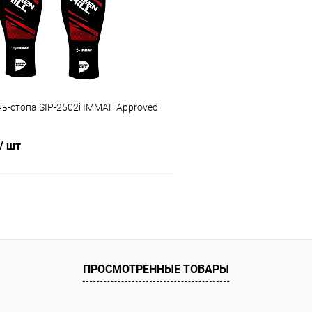
В избранное
ое
В наличии
Цвет :
красный
Размер :
ь-стопа SIP-2502i IMMAF Approved
S
/ шт
В корзину
 клик
Сравнение
ое
Под заказ
ПРОСМОТРЕННЫЕ ТОВАРЫ
ый