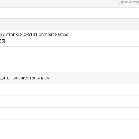
Другие то
и и стопы SIC-6131 Combat Sambo
05]
щиты голени/стопы в см