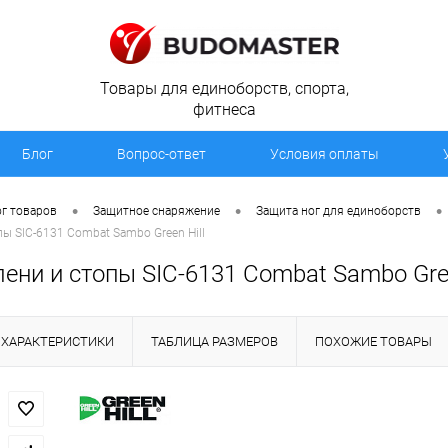
Товары для единоборств, спорта,
фитнеса
Блог
Вопрос-ответ
Условия оплаты
•
•
•
г товаров
Защитное снаряжение
Защита ног для единоборств
пы SIC-6131 Combat Sambo Green Hill
ени и стопы SIC-6131 Combat Sambo Gree
ХАРАКТЕРИСТИКИ
ТАБЛИЦА РАЗМЕРОВ
ПОХОЖИЕ ТОВАРЫ