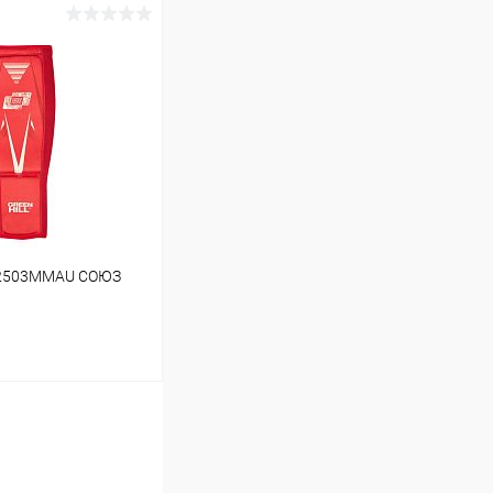
ину
Сравнение
В наличии
P-2503MMAU СОЮЗ
ину
Сравнение