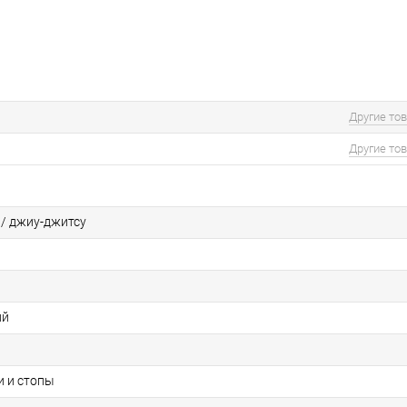
Другие то
Другие то
 / джиу-джитсу
ий
и и стопы