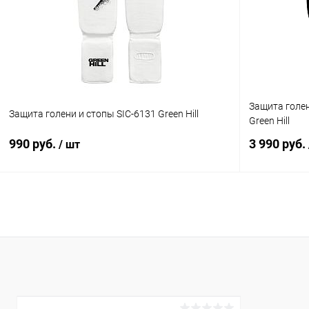
В избранное
Под заказ
В избранн
Размер :
Цвет :
XS
белый
Размер :
Защита голен
XS
Защита голени и стопы SIC-6131 Green Hill
Green Hill
990 руб.
3 990 руб.
/ шт
В корзину
Купить в 1 клик
Сравнение
Купить в 1
В избранное
В наличии
В избранн
Цвет :
Цвет :
белый
золото/черн