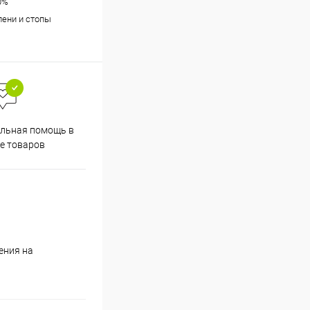
0%
лени и стопы
льная помощь в
е товаров
ения на