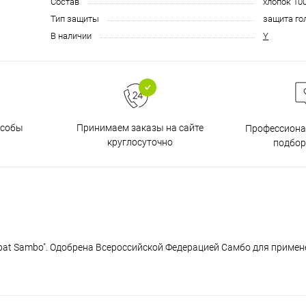
Состав
хлопок 10
Тип защиты
защита го
В наличии
Y
особы
Принимаем заказы на сайте
Профессиона
круглосуточно
подбор
mbat Sambo". Одобрена Всероссийской Федерацией Самбо для примен