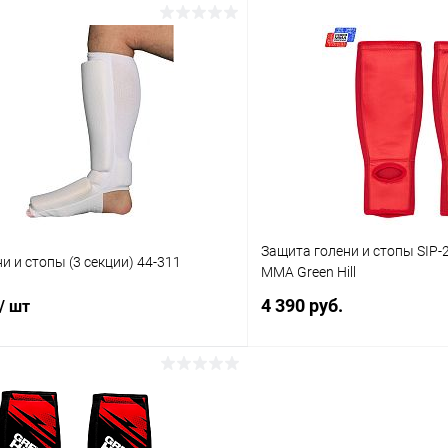
В корзину
В корз
 клик
Сравнение
Купить в 1 клик
ое
В наличии
В избранное
Размер :
XS
Защита голени и стопы SI
и и стопы (3 секции) 44-311
ММА Green Hill
4 390 руб.
/ шт
В корз
В корзину
Купить в 1 клик
 клик
Сравнение