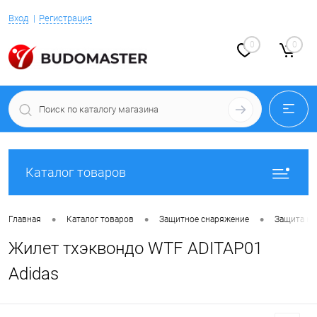
Вход
Регистрация
0
0
Каталог товаров
•
•
•
Главная
Каталог товаров
Защитное снаряжение
Защита ко
Жилет тхэквондо WTF ADITAP01
Adidas