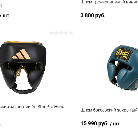
Шлем тренировочный винил 
st
3 800 руб.
/ шт
В корз
В корзину
Купить в 1 клик
 клик
Сравнение
В избранное
ое
В наличии
Цвет :
красный
Размер :
кий закрытый AdiStar Pro Head
M
Шлем боксерский закрытый A
.
15 990 руб.
/ шт