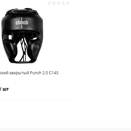
В корзину
В корз
 клик
Сравнение
Купить в 1 клик
ое
Под заказ
В избранное
Цвет :
то
синий/серый
Размер :
ский закрытый Punch 2.0 С145
S
/ шт
В корзину
 клик
Сравнение