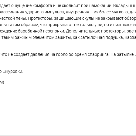
здаёт ощущение комфорта и не скользит при намокании. Вкладыш ш
рассеивания ударного импульса, внутренняя – из более мягкого, дл
жесткой пены. Протекторы, защищающие скулы не закрывают обзор
ы таким образом, что прикрывают не только уши, но и нижнюю час
еждение барабанной перепонки. Дополнительные протекторы, рас
таким важным элементом защиты, как затылочная подушка, назва
то не создаёт давления на горло во время спарринга. На затылке
ю шнуровки.
см)