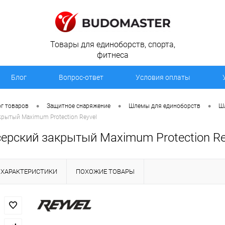
Товары для единоборств, спорта,
фитнеса
Блог
Вопрос-ответ
Условия оплаты
•
•
•
г товаров
Защитное снаряжение
Шлемы для единоборств
Ш
рытый Maximum Protection Reyvel
ерский закрытый Maximum Protection Re
ХАРАКТЕРИСТИКИ
ПОХОЖИЕ ТОВАРЫ