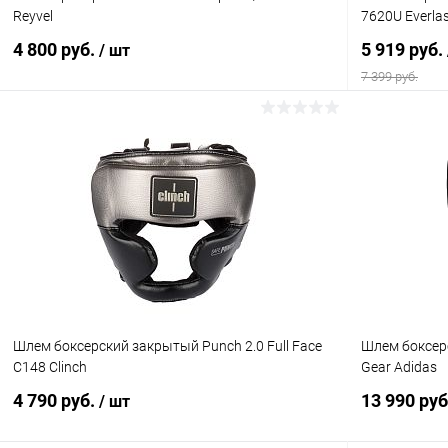
Reyvel
7620U Everla
4 800 руб.
5 919 руб.
/ шт
7 399 руб.
В корзину
Купить в 1 клик
Сравнение
Купить в 1
В избранное
Под заказ
В избранн
Размер :
Цвет :
M
красный
Размер :
Шлем боксерский закрытый Punch 2.0 Full Face
Шлем боксерс
S/M
С148 Clinch
Gear Adidas
4 790 руб.
13 990 руб
/ шт