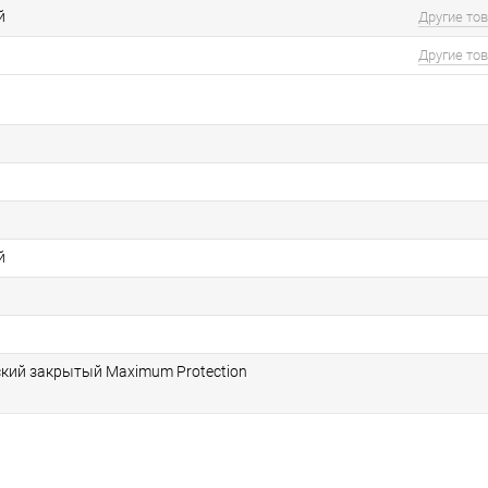
й
Другие то
Другие то
й
кий закрытый Maximum Protection