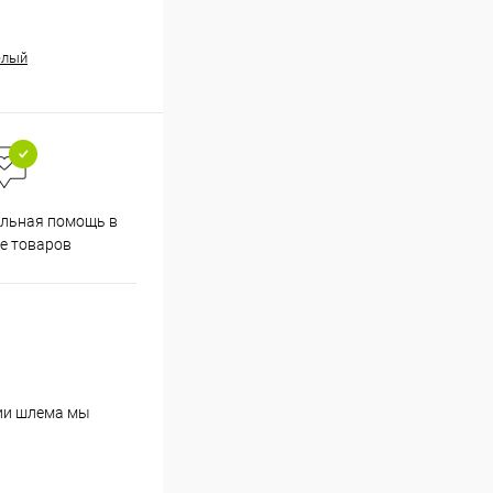
елый
льная помощь в
е товаров
нии шлема мы