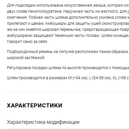
Для подкладки использована искусственная замша, которая со
двух слоёв пенополиуретана. Наружная часть из жесткого, для 
смягчения. Лобная часть шлема дополнительно усилена слоем 
прилегают к щекам. Амбушюры для защиты ушей сконструирован
же на них имеется широкая перемычка, предотвращающая повр
амбушюрами защищают теменную часть головы. Шлем оснащен 
говорит само за себя.
Подбородочный ремень на липучке расположен таким образом, ч
широкой застёжкой.
Регулировка посадки шлема по высоте производится с помощь
Шлем производится в размерах M (<54 см), L (54-58 см), XL (>58 
ХАРАКТЕРИСТИКИ
Характеристика модификации