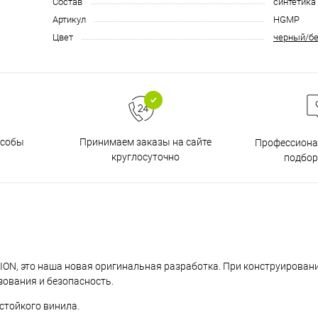
Состав
синтетика
Артикул
HGMP
Цвет
черный/б
особы
Принимаем заказы на сайте
Профессиона
круглосуточно
подбор
ON, это наша новая оригинальная разработка. При конструирова
зования и безопасность.
стойкого винила.