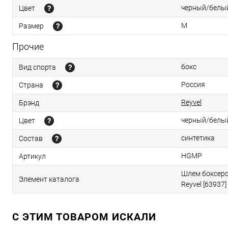
черный/белы
Цвет
M
Размер
Прочие
бокс
Вид спорта
Россия
Страна
Reyvel
Брэнд
черный/белы
Цвет
синтетика
Состав
HGMP
Артикул
Шлем боксерс
Элемент каталога
Reyvel [63937]
C ЭТИМ ТОВАРОМ ИСКАЛИ