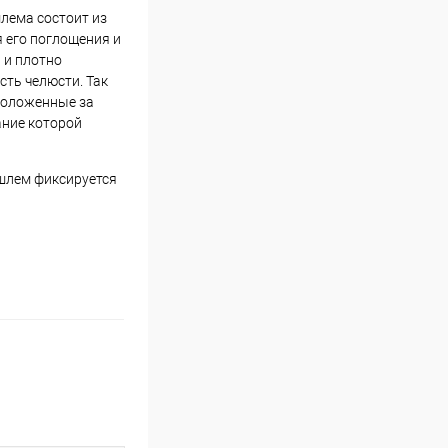
лема состоит из
я его поглощения и
 и плотно
ть челюсти. Так
положенные за
ние которой
 шлем фиксируется