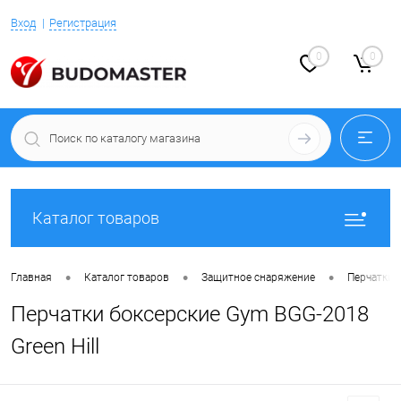
Вход
Регистрация
0
0
Каталог товаров
•
•
•
Главная
Каталог товаров
Защитное снаряжение
Перчатки 
Перчатки боксерские Gym BGG-2018
Green Hill