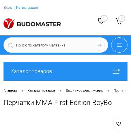
Вход
Регистрация
0
0
Каталог товаров
•
•
•
Главная
Каталог товаров
Защитное снаряжение
Перчатки 
Перчатки MMA First Edition BoyBo