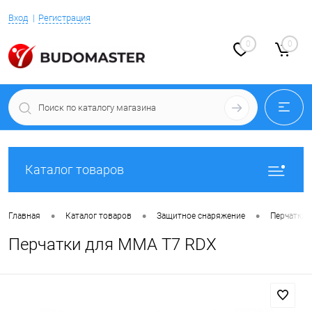
Вход
Регистрация
0
0
Каталог товаров
•
•
•
Главная
Каталог товаров
Защитное снаряжение
Перчатки 
Перчатки для MMA T7 RDX