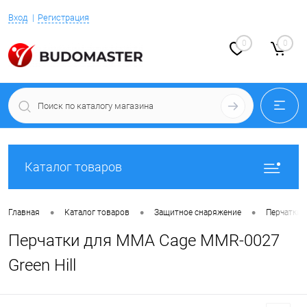
Вход
Регистрация
0
0
Каталог товаров
•
•
•
Главная
Каталог товаров
Защитное снаряжение
Перчатки 
Перчатки для MMA Cage MMR-0027
Green Hill