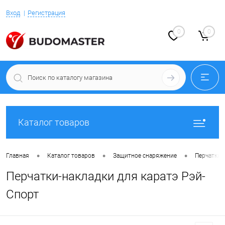
Вход
Регистрация
0
0
Каталог товаров
•
•
•
Главная
Каталог товаров
Защитное снаряжение
Перчатки 
Перчатки-накладки для каратэ Рэй-
Спорт